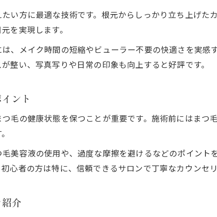
切らずに目元印象を変える新提案
えたい方に最適な技術です。根元からしっかり立ち上げた
まつ毛パーマ融合で切らずに二重まぶたを目指す方法
目元を実現します。
まつ毛パーマを活用した自然な目元印象チェンジ
には、メイク時間の短縮やビューラー不要の快適さを実感
切らないまつ毛パーマ施術で理想の二重を叶える
スが整い、写真写りや日常の印象も向上すると好評です。
まつ毛パーマ融合が切らずにできる目元改革の理由
まつ毛パーマ融合と最新の二重技術の違いを比較
ポイント
まつ毛パーマ融合施術の選び方ガイド
まつ毛の健康状態を保つことが重要です。施術前にはまつ
まつ毛パーマ融合施術サロンの選び方ポイント
ご予約はこちら
ご予約はこちら
す。
まつ毛パーマ融合で自分に合う施術を見極めるコツ
つ毛美容液の使用や、過度な摩擦を避けるなどのポイント
まつ毛パーマ融合施術のカウンセリングで確認すべき
。初心者の方は特に、信頼できるサロンで丁寧なカウンセ
まつ毛パーマ融合で信頼できる施術者を選ぶ方法
まつ毛パーマ融合で失敗しないための注意事項
を紹介