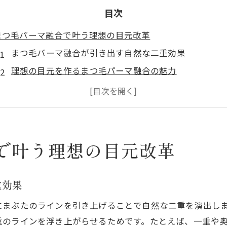
目次
まつ毛パーマ融合で叶う理想の目元改革
まつ毛パーマ融合が引き出す自然な二重効果
理想の目元を作るまつ毛パーマ融合の魅力
まつ毛パーマ融合で叶える印象的な目元チェンジ
自まつ毛を活かすまつ毛パーマ融合のポイント
まつ毛パーマ融合と最新技術の実践例を紹介
根元立ち上げによる一時的二重の秘密
で叶う理想の目元改革
まつ毛パーマ根元立ち上げで二重が現れる仕組み
根元立ち上げでまつ毛パーマの二重効果を高める方法
重効果
まつ毛パーマで一時的二重になる人の特徴とは
にまぶたのラインを引き上げることで自然な二重を演出し
根元立ち上げのまつ毛パーマで理想の二重を実現
重のラインを浮き上がらせるためです。たとえば、一重や