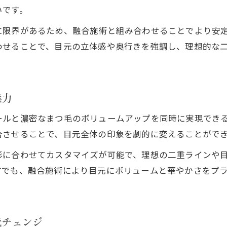
まつ毛パーマの二重効果を持続させるコツ
いです。
マツエクとまつ毛パーマの効果的な併用法
に限界があるため、融合施術と組み合わせることでより安
まつ毛パーマ後のマツエク施術可能なタイミング
わせることで、目元の立体感や奥行きを強調し、理想的な
まつ毛パーマとマツエク併用時の注意点を解説
まつ毛パーマの残り具合でマツエクの仕上がりが変わ
理想のカールを作るまつ毛パーマとマツエクの組み合
魅力
まつ毛パーマ併用でマツエクの持ちを良くする方法
ールと濃密なまつ毛のボリュームアップを同時に実現でき
目元を劇的に変える融合施術の実際と注意点
合させることで、目元全体の印象を劇的に変えることがで
まつ毛パーマ融合施術の流れと特徴を解説
形に合わせてカスタマイズが可能で、理想の二重ラインや
まつ毛パーマ融合で得られる劇的な変化とは
方でも、融合施術により目元にボリュームと華やかさをプ
まつ毛パーマ融合施術の持続性と注意すべき点
まつ毛パーマ融合でダメージを抑えるコツ
融合施術でまつ毛パーマを活かすポイント
元チェンジ