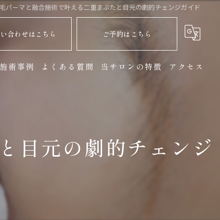
毛パーマと融合施術で叶える二重まぶたと目元の劇的チェンジガイド
問い合わせはこちら
ご予約はこちら
施術事例
よくある質問
当サロンの特徴
アクセス
マツエク
まつ毛パーマ
と目元の劇的チェンジ
ヘッドスパ
個室
リラックス