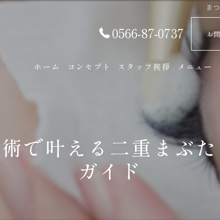
まつ
0566-87-0737
お
ホーム
コンセプト
スタッフ挨拶
メニュー
施術で叶える二重まぶた
ガイド