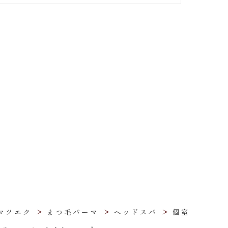
マツエク
まつ毛パーマ
ヘッドスパ
個室