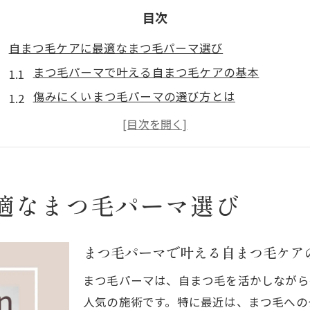
目次
自まつ毛ケアに最適なまつ毛パーマ選び
まつ毛パーマで叶える自まつ毛ケアの基本
傷みにくいまつ毛パーマの選び方とは
自まつ毛を守るまつ毛パーマの秘訣を解説
まつ毛パーマの持ちと仕上がりを比較しよう
安城市で話題のまつ毛パーマの特徴と選び方
ダメージレスなマイラミネーションを体験する理由
適なまつ毛パーマ選び
まつ毛パーマとマイラミネーションの違いを知ろう
傷みにくいマイラミネーションのメリット紹介
まつ毛パーマで叶える自まつ毛ケア
ダメージレス施術で自然な目元を目指す方法
まつ毛パーマは、自まつ毛を活かしながら
まつ毛パーマと比較したマイラミネーションの持続
人気の施術です。特に最近は、まつ毛への