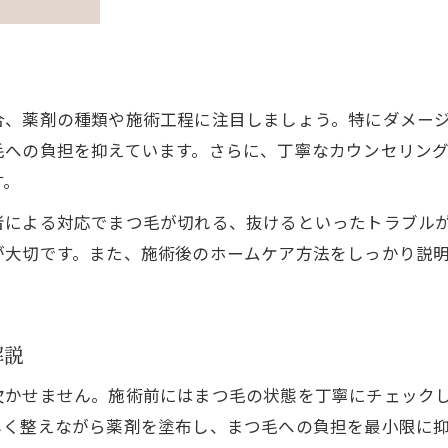
マイラミネーションと一般的施術の違いに注目
まつ毛パーマとマイラミネーションの徹底比較
一般的なまつ毛パーマと差が出る理由とは
マイラミネーションのデメリットと注意点
合、薬剤の種類や施術工程に注目しましょう。特にダメー
毛への負担を抑えています。さらに、丁寧なカウンセリン
まつ毛パーマ選びで失敗しないためのポイント
す。
マイラミネーションで実感する持続力の違い
者による対応でまつ毛が切れる、抜けるといったトラブル
理想の目元を目指す傷みにくい選択肢を解説
が大切です。また、施術後のホームケア方法をしっかり説
まつ毛パーマで叶える理想のナチュラル目元
ご予約はこちら
ご予約はこちら
傷みにくいまつ毛パーマの魅力を徹底紹介
自まつ毛を大切にする施術の選び方
解説
まつ毛パーマとマイラミネーションの選択基準
欠かせません。施術前にはまつ毛の状態を丁寧にチェック
理想の仕上がりに近づくまつ毛ケアの方法
しく整えながら薬剤を塗布し、まつ毛への負担を最小限に