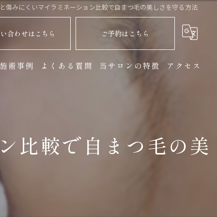
と傷みにくいマイラミネーション比較で自まつ毛の美しさを守る方法
問い合わせはこちら
ご予約はこちら
施術事例
よくある質問
当サロンの特徴
アクセス
マツエク
まつ毛パーマ
ン比較で自まつ毛の美
ヘッドスパ
個室
リラックス