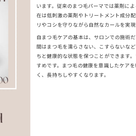
マイラミネーションで自まつ毛の美しさを守る秘訣
います。従来のまつ毛パーマでは薬剤によ
自然な仕上がりを叶えるまつ毛パーマの秘訣
在は低刺激の薬剤やトリートメント成分配
まつ毛パーマで自然なカールを実現するコツ
リやコシを守りながら自然なカールを実現
仕上がりを左右するまつ毛パーマの工程とは
自まつ毛ケアの基本は、サロンでの施術だ
まつ毛パーマとマイラミネーションの自然な違い
間はまつ毛を濡らさない、こすらないなど
ナチュラルな目元へ導くまつ毛パーマの選び方
ちと健康的な状態を保つことができます。
すめです。まつ毛の健康を意識したケアを
傷みにくいまつ毛パーマで美しい仕上がりを追求
く、長持ちしやすくなります。
まつ毛への負担を減らす施術方法とは
まつ毛パーマで負担を最小限に抑えるポイント
傷みにくい施術選びで自まつ毛を守るコツ
まつ毛パーマ施術後のケア方法を詳しく解説
マイラミネーションのダメージ軽減効果とは
まつ毛パーマで健康な目元を保つ秘訣