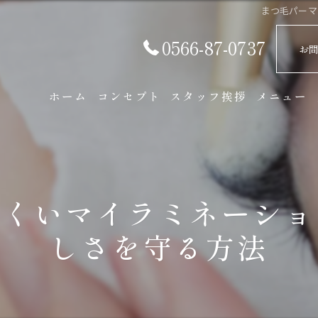
まつ毛パーマ
0566-87-0737
お
ホーム
コンセプト
スタッフ挨拶
メニュー
にくいマイラミネーショ
しさを守る方法