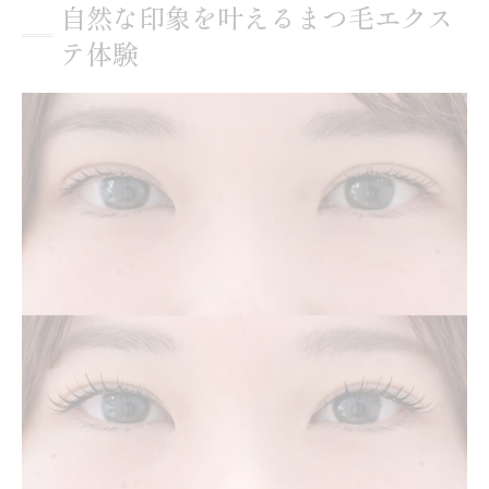
自然な印象を叶えるまつ毛エクス
理由
テ体験
まつ毛エクステ体験が変える日常の自信
60本仕上げのやわらかな目元の魅力
まつ毛エクステ60本の自然な仕上がりとは
60本で感じるやわらかなまつ毛エクステ効
果
60本仕上げは少ない？多い？見た目の違い
解説
まつ毛エクステ60本が与える上品な目元印
象
片目につくまつ毛エクステ本数の目安とコ
ツ
アンドヘルシーで健やかなまつ毛を目指す
アンドヘルシーのまつ毛エクステ特徴とは