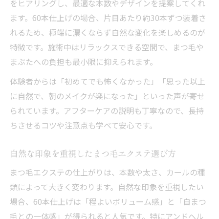
をヒアリングし、最適な本数やデザインを提案してくれ
美しさと清潔感を両立するマツエクの秘訣
ます。60本仕上げの場合、片目あたり約30本ずつ装着さ
ナチュラルまつ毛エクステのケアポイント
れるため、極端に濃くならず自然な変化を楽しめるのが
まつ毛エクステ仕上げ後の清潔感キープ術
特徴です。施術中はリラックスできる空間で、まつ毛や
日常に馴染むまつ毛エクステで好印象アッ
まぶたへの負担も最小限に抑えられます。
プ
体験者からは「初めてでも怖くなかった」「思った以上
に自然で、朝のメイクが楽になった」といった声が寄せ
られています。アフターケアの説明も丁寧なので、長持
ちさせるコツや注意点も学べて安心です。
自然な印象を重視したまつ毛エクステ選び方
まつ毛エクステの仕上がりは、本数や太さ、カールの種
類によって大きく変わります。自然な印象を重視したい
場合、60本仕上げは「程よいボリューム感」と「自まつ
毛との一体感」が得られると人気です。特にアンドヘル