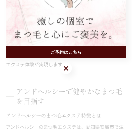
ちも良く、地まつ毛への負担も最小限に抑えられます。
施術前には「どのくらいの本数が自分に合うか」「どの
位置にボリュームを出したいか」など、スタッフに相談
することが大切です。初めての方や本数選びに迷う方
は、事前カウンセリングで希望をしっかり伝えましょ
ご予約はこちら
う。そうすることで、理想の目元に近づく満足度の高い
エクステ体験が実現します。
ご予約はこちら
アンドヘルシーで健やかなまつ毛
を目指す
アンドヘルシーのまつ毛エクステ特徴とは
アンドヘルシーのまつ毛エクステは、愛知県安城市で注