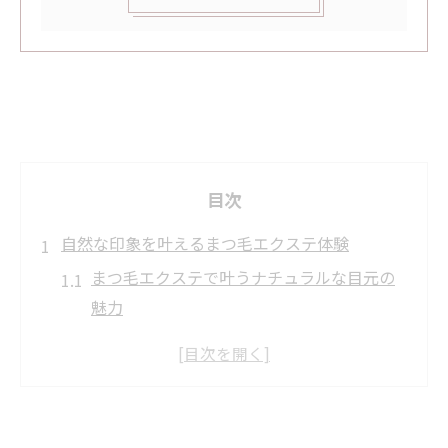
目次
自然な印象を叶えるまつ毛エクステ体験
まつ毛エクステで叶うナチュラルな目元の
魅力
初めてでも安心のまつ毛エクステ体験談
自然な印象を重視したまつ毛エクステ選び
方
まつ毛エクステが与える清潔感と好印象の