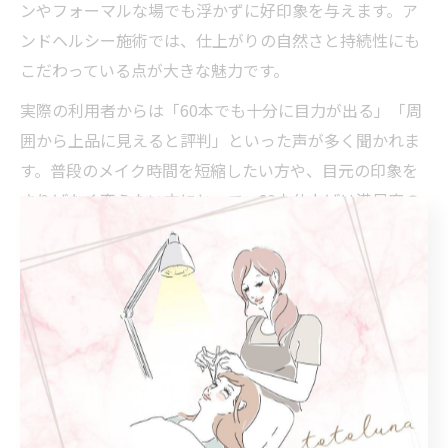
ンやフォーマルな場でも浮かずに好印象を与えます。ア
ンドヘルシー施術では、仕上がりの自然さと持続性にも
こだわっている点が大きな魅力です。
実際の利用者からは「60本でも十分に目力が出る」「周
囲から上品に見えると評判」といった声が多く聞かれま
す。普段のメイク時間を短縮したい方や、目元の印象を
さりげなく変えたい方にとって、60本仕上げは満足度の
高い選択肢となるでしょう。
片目につくまつ毛エクステ本数の目安とコツ
まつ毛エクステ60本の場合、片目あたり30本ずつ装着す
るのが一般的な目安です。自まつ毛の状態や目の幅に合
わせて、均等に配置することで左右のバランスが整い、
より自然な仕上がりになります。アンドヘルシー施術で
は、1本1本の生え方やクセを見極めて装着するため、持