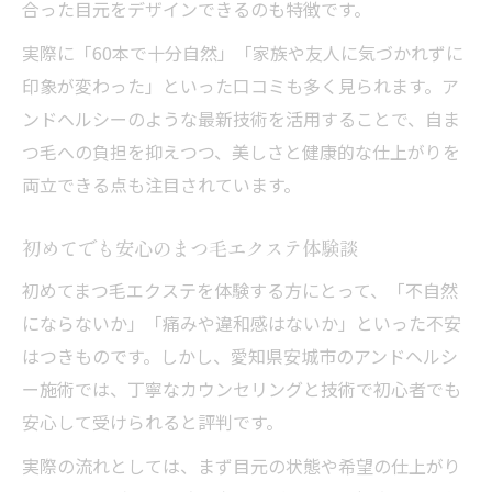
自まつ毛の状態で選ぶ最適な施術法とは
合った目元をデザインできるのも特徴です。
まつ毛エクステの持ちとパーマの違い体感
実際に「60本で十分自然」「家族や友人に気づかれずに
談
印象が変わった」といった口コミも多く見られます。ア
ナチュラル派に最適な本数の選び方入門
ンドヘルシーのような最新技術を活用することで、自ま
つ毛への負担を抑えつつ、美しさと健康的な仕上がりを
まつ毛エクステは何本がナチュラルに見え
両立できる点も注目されています。
る？
本数ごとのまつ毛エクステ仕上がりの違い
初めてでも安心のまつ毛エクステ体験談
片目に適したまつ毛エクステ本数の選び方
初めてまつ毛エクステを体験する方にとって、「不自然
ナチュラル好きにおすすめの本数比較ガイ
にならないか」「痛みや違和感はないか」といった不安
ド
はつきものです。しかし、愛知県安城市のアンドヘルシ
60本エクステで得られる自然なまつ毛の理
ー施術では、丁寧なカウンセリングと技術で初心者でも
由
安心して受けられると評判です。
清潔感と美しさ両立の秘訣を紹介
実際の流れとしては、まず目元の状態や希望の仕上がり
まつ毛エクステで清潔感を演出する方法