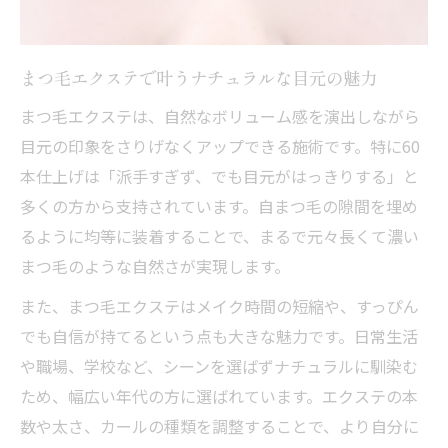
健やかなまつ毛を守るアンドヘルシー施術
法
まつ毛エクステで叶うナチュラルな目元の魅力
まつ毛エクステと自まつ毛の健康を両立す
まつ毛エクステは、自然なボリューム感を演出しながら
る秘訣
目元の印象をさりげなくアップできる施術です。特に60
アンドヘルシー施術後のまつ毛エクステ持
本仕上げは「派手すぎず、でも目元がはっきりする」と
ちの良さ
多くの方から支持されています。自まつ毛の隙間を埋め
まつ毛エクステ初心者が選ぶアンドヘルシ
るように均等に装着することで、まるで元々長くて濃い
ーの理由
まつ毛のような自然さが実現します。
まつ毛エクステとパーマの違い徹底比較
また、まつ毛エクステはメイク時間の短縮や、すっぴん
まつ毛エクステとパーマの仕上がりを比較
でも自信が持てるという点も大きな魅力です。日常生活
アンドヘルシーとエクパーマの違いを解説
や職場、学校など、シーンを選ばずナチュラルに馴染む
まつ毛エクステとパーマどちらがナチュラ
ため、幅広い年代の方に選ばれています。エクステの本
ル？
数や太さ、カールの種類を調整することで、より自分に