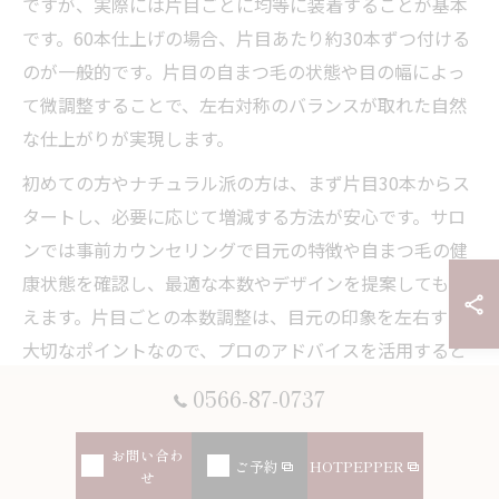
ですが、実際には片目ごとに均等に装着することが基本
です。60本仕上げの場合、片目あたり約30本ずつ付ける
のが一般的です。片目の自まつ毛の状態や目の幅によっ
て微調整することで、左右対称のバランスが取れた自然
な仕上がりが実現します。
初めての方やナチュラル派の方は、まず片目30本からス
タートし、必要に応じて増減する方法が安心です。サロ
ンでは事前カウンセリングで目元の特徴や自まつ毛の健
康状態を確認し、最適な本数やデザインを提案してもら
えます。片目ごとの本数調整は、目元の印象を左右する
大切なポイントなので、プロのアドバイスを活用すると
良いでしょう。
0566-87-0737
ナチュラル好きにおすすめの本数比較ガイド
お問い合わ
ご予約
HOTPEPPER
せ
ナチュラルな仕上がりを求める方にとって、まつ毛エク