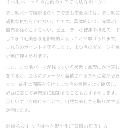
まつ毛パーマやめた後のケアで大切なポイント
まつ毛ダメージを最小限に抑える日常ケア
まつ毛パーマ離脱後のケアで最も重要なのは、まつ毛に
取れかけ・抜け毛時の注意ポイント総まとめ
過剰な負担をかけないことです。具体的には、洗顔時に
まつ毛パーマ取れかけ時に避けたい習慣と
目元を強くこすらない、ビューラーの使用を控える、そ
は
してまつ毛美容液を継続的に使うことが挙げられます。
抜け毛が増える原因とまつ毛パーマの関係
これらのポイントを守ることで、まつ毛のダメージを最
性
小限に抑えられます。
まつ毛パーマ離脱中に意識したいケア方法
また、まつ毛パーマが残っている状態で無理にかけ直し
まつ毛パーマ残ってる時の正しい扱い方
をすると、さらにダメージが蓄積されるため注意が必要
まつ毛パーマ後の抜け毛を減らす工夫とは
です。施術の間隔を空けてまつ毛の状態をよく確認し、
必要に応じて専門家に相談することもおすすめします。
正しいケアを続けることで、自然な美しさを取り戻す道
が開けます。
健康的なまつ毛再生を促す生活習慣の見直し方