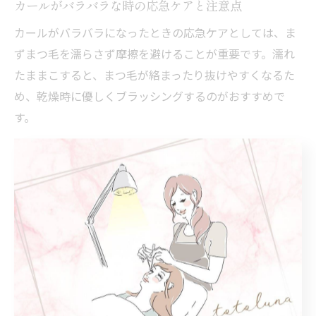
カールがバラバラな時の応急ケアと注意点
カールがバラバラになったときの応急ケアとしては、ま
ずまつ毛を濡らさず摩擦を避けることが重要です。濡れ
たままこすると、まつ毛が絡まったり抜けやすくなるた
め、乾燥時に優しくブラッシングするのがおすすめで
す。
注意点として、無理にカールを整えようとビューラーや
コームを頻繁に使うと、逆にダメージが進行してしまい
ます。応急的な対処はあくまで優しく扱うことを心が
け、必要に応じて専門サロンでのメンテナンスを検討し
ましょう。
まつ毛パーマ取れかけ時の対処法を徹底解説
まつ毛パーマが取れかけた時の対処法としては、まずは