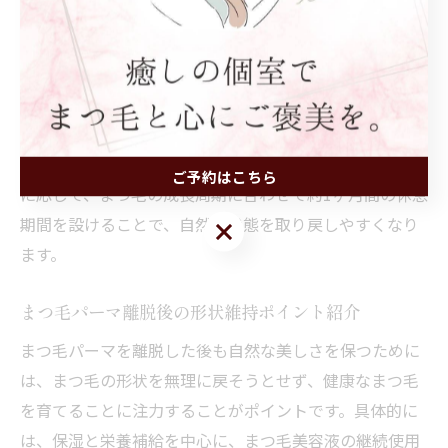
パーマを無理にかけ直すのではなく、まつ毛の健康状態
を見極めることが大切です。ダメージが強い場合は、し
ばらく施術を休み、まつ毛美容液などで補修ケアを優先
しましょう。
また、日常生活では摩擦や強いクレンジングを避け、ま
つ毛に負担をかけないようにすることが基本です。必要
ご予約はこちら
に応じて、まつ毛の成長周期に合わせて約1ヶ月間の休息
期間を設けることで、自然な状態を取り戻しやすくなり
ご予約はこちら
ます。
まつ毛パーマ離脱後の形状維持ポイント紹介
まつ毛パーマを離脱した後も自然な美しさを保つために
は、まつ毛の形状を無理に戻そうとせず、健康なまつ毛
を育てることに注力することがポイントです。具体的に
は、保湿と栄養補給を中心に、まつ毛美容液の継続使用