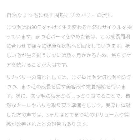
ト
まつ毛パーマ離脱で感じやすい不安とその
自然なまつ毛に戻す周期とリカバリーの流れ
対策
まつ毛は約90日をかけて生え変わる自然なサイクルを持
まつ毛パーマ離脱を選ぶ女性の体験談から
っています。まつ毛パーマをやめた後は、この成長周期
学ぶ
に合わせて徐々に健康な状態へと回復していきます。新
過去にまつ毛ダメージを経験した人の特徴
しい毛が生え揃うまでには数ヶ月かかるため、焦らずケ
ビューラーとのダメージ比較で分かる正しい選
アを続けることが大切です。
択
リカバリーの流れとしては、まず抜け毛や切れ毛を防ぎ
まつ毛パーマとビューラーどちらが傷むの
つつ、まつ毛の成長を促す美容液や栄養補給を行いま
か
す。次に、まつ毛の根元からしっかり育てることで、自
まつ毛パーマとビューラーの違いを解説
然なカールやハリを取り戻す準備をします。実際に体験
自まつ毛を傷めないための道具選びのコツ
した方の声では、3ヶ月ほどでまつ毛のボリュームや質
まつ毛パーマ離脱後のビューラー使用時の
感が改善されたとの報告もあります。
注意