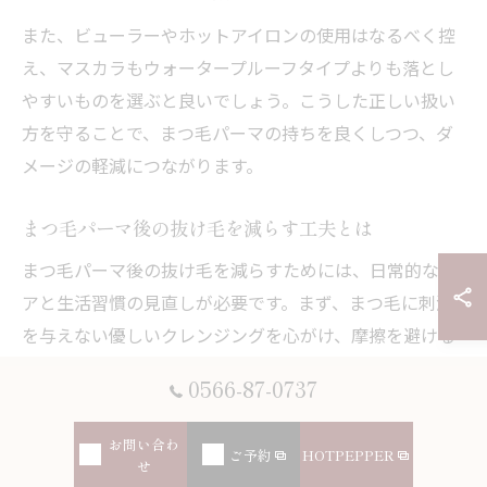
また、ビューラーやホットアイロンの使用はなるべく控
え、マスカラもウォータープルーフタイプよりも落とし
やすいものを選ぶと良いでしょう。こうした正しい扱い
方を守ることで、まつ毛パーマの持ちを良くしつつ、ダ
メージの軽減につながります。
まつ毛パーマ後の抜け毛を減らす工夫とは
まつ毛パーマ後の抜け毛を減らすためには、日常的なケ
アと生活習慣の見直しが必要です。まず、まつ毛に刺激
を与えない優しいクレンジングを心がけ、摩擦を避ける
ことが基本です。専用のまつ毛美容液を使い、毛根の栄
0566-87-0737
養補給を行うことも効果的です。
さらに、十分な睡眠とバランスの良い食事で体内からの
お問い合わ
ご予約
HOTPEPPER
せ
ケアも忘れてはいけません。これにより、まつ毛の成長