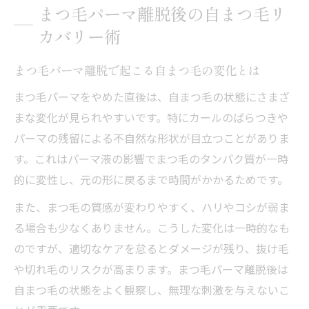
まつ毛パーマ離脱後の自まつ毛リ
まつ毛パーマやめた後のケアで大切なポイ
カバリー術
ント
健康的なまつ毛再生を促す生活習慣の見直
まつ毛パーマ離脱で起こる自まつ毛の変化とは
し方
まつ毛パーマをやめた直後は、自まつ毛の状態にさまざ
自然なまつ毛を目指すケア生活の始め方
まな変化が見られやすいです。特にカールのばらつきや
まつ毛パーマ離脱時の毎日のケア習慣とは
パーマの残留による不自然な形状が目立つことがありま
自まつ毛を守るクレンジングと洗顔のコツ
す。これはパーマ液の影響でまつ毛のタンパク質が一時
まつ毛パーマ後におすすめの美容液の選び
的に変性し、元の形に戻るまで時間がかかるためです。
方
また、まつ毛の質感が変わりやすく、ハリやコシが弱ま
生活で避けたいまつ毛パーマ離脱時のNG行
る場合も少なくありません。こうした変化は一時的なも
動
のですが、適切なケアを怠るとダメージが残り、抜け毛
まつ毛パーマしない方がいい人の特徴を知
や切れ毛のリスクが高まります。まつ毛パーマ離脱後は
る
自まつ毛の状態をよく観察し、無理な刺激を与えないこ
カールがばらつく時の対処と改善策を解説