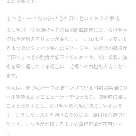
とが重要です。
まつ毛パーマ取れかけのカール乱れ原因と
まつ毛パーマ後の抜け毛や切れ毛のリスクを解説
は
自まつ毛のばらつき時に試したいお手入れ
まつ毛パーマの施術やその後の離脱期間には、抜け毛や
法
切れ毛が増えるリスクがあります。これはパーマ液によ
るまつ毛のタンパク質へのダメージや、施術時の摩擦が
カールがバラバラな時の応急ケアと注意点
原因でまつ毛の強度が低下するためです。特に頻繁に施
まつ毛パーマ取れかけ時の対処法を徹底解
術を繰り返している場合は、毛根への負担も大きくなり
説
ます。
まつ毛パーマ離脱後の形状維持ポイント紹
例えば、まつ毛パーマが取れかけている時期に無理にカ
介
ールを整えようとビューラーを使ったり、洗顔時に強く
まつ毛パーマをやめた方が良い人の特徴とは
こすったりすると、抜け毛や切れ毛が増加しやすいで
まつ毛パーマしない方がいい人の共通点と
す。こうしたリスクを避けるためには、施術後の適切な
は
ケアと、まつ毛が回復するまでの負担軽減が不可欠で
抜け毛や切れ毛が気になる方の注意ポイン
す。