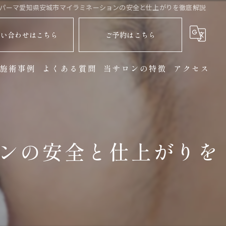
パーマ愛知県安城市マイラミネーションの安全と仕上がりを徹底解説
問い合わせはこちら
ご予約はこちら
施術事例
よくある質問
当サロンの特徴
アクセス
マツエク
まつ毛パーマ
ンの安全と仕上がりを
ヘッドスパ
個室
リラックス