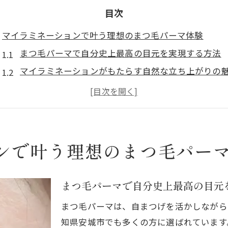
目次
マイラミネーションで叶う理想のまつ毛パーマ体験
まつ毛パーマで自分史上最高の目元を実現する方法
マイラミネーションがもたらす自然な立ち上がりの
愛知県安城市で話題のまつ毛パーマ体験談を紹介
まつ毛パーマの施術前後で気をつけたいポイント
まつ毛パーマ初心者も安心できるカウンセリングの
まつ毛パーマ愛知県安城市の安全な選び方とは
ンで叶う理想のまつ毛パー
まつ毛パーマ安全重視でサロンを選ぶポイント
愛知県安城市で信頼できるまつ毛パーマサロンの特
まつ毛パーマで自分史上最高の目元
まつ毛パーマ施術時の衛生管理と安全対策を徹底解
まつ毛パーマは、自まつげを活かしながら
美容師免許保持者によるまつ毛パーマ施術の重要性
知県安城市でも多くの方に選ばれています