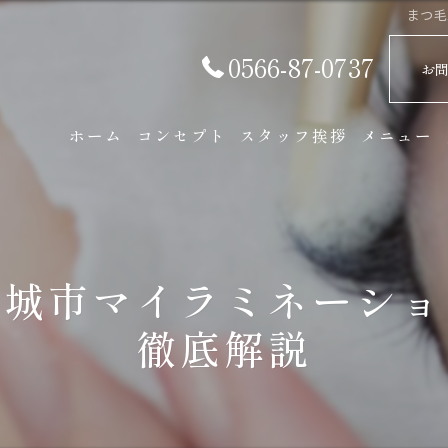
まつ毛
0566-87-0737
お
ホーム
コンセプト
スタッフ挨拶
メニュー
安城市マイラミネーショ
徹底解説