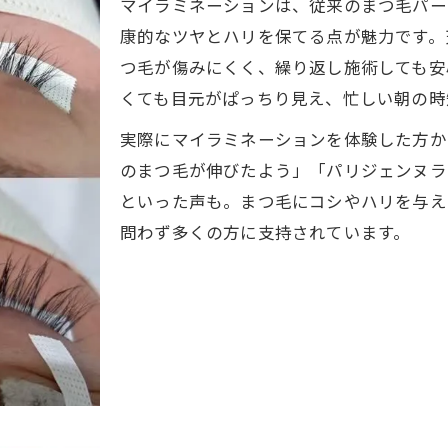
マイラミネーションは、従来のまつ毛パー
パリジェンヌとの違いを知って自分に最適な施術を
康的なツヤとハリを保てる点が魅力です。
まつ毛パーマとパリジェンヌの仕上がりの違いを解
つ毛が傷みにくく、繰り返し施術しても安
パリジェンヌとまつ毛パーマの立ち上がり比較ポイ
くても目元がぱっちり見え、忙しい朝の時
自分に合ったまつ毛パーマ選びの基準とは何か
実際にマイラミネーションを体験した方か
まつ毛パーマとパリジェンヌのメリット・デメリッ
のまつ毛が伸びたよう」「パリジェンヌラ
まつ毛パーマの特徴とパリジェンヌの違いを徹底分
といった声も。まつ毛にコシやハリを与え
まつ毛パーマで注意したい危険なNG行為を徹底解説
問わず多くの方に支持されています。
まつ毛パーマで絶対避けたいNG行為まとめ
ご予約はこちら
ご予約はこちら
施術後のまつ毛パーマでやりがちな失敗例
まつ毛パーマと相性の悪いケア方法をチェック
まつ毛パーマ後にトラブルを招く行動とは
安全なまつ毛パーマのために守るべきポイント