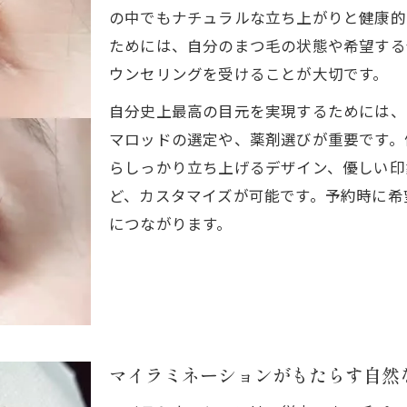
まつ毛パーマに使われる薬剤の安全性を見極める方
の中でもナチュラルな立ち上がりと健康的
仕上がり重視派に人気のまつ毛パーマ最新法
ためには、自分のまつ毛の状態や希望する
まつ毛パーマ最新技術で叶う美しい仕上がりとは
ウンセリングを受けることが大切です。
マイラミネーションの独自工程が魅せる仕上がりの
自分史上最高の目元を実現するためには、
仕上がり重視なら押さえたいまつ毛パーマの選び方
マロッドの選定や、薬剤選びが重要です。
自分好みのまつ毛パーマカールを実現するコツ
らしっかり立ち上げるデザイン、優しい印
ど、カスタマイズが可能です。予約時に希
まつ毛パーマの仕上がりを長く保つための秘訣
につながります。
まつ毛パーマ後の美しさを長持ちさせる秘訣
まつ毛パーマ後のケアで仕上がりをキープする方法
サロン推奨のまつ毛パーマアフターケアをご紹介
まつ毛パーマの美しさを長持ちさせる日常習慣とは
まつ毛パーマ施術後にやってはいけないNG行為
マイラミネーションがもたらす自然
まつ毛パーマの持続力を高めるホームケアのコツ