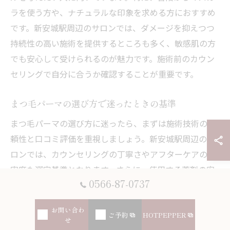
ラを使う方や、ナチュラルな印象を求める方におすすめ
です。新安城駅周辺のサロンでは、ダメージを抑えつつ
持続性の高い施術を提供するところも多く、敏感肌の方
でも安心して受けられるのが魅力です。施術前のカウン
セリングで自分に合うか確認することが重要です。
まつ毛パーマの選び方で迷ったときの基準
まつ毛パーマの選び方に迷ったら、まずは施術技術の信
頼性と口コミ評価を重視しましょう。新安城駅周辺のサ
ロンでは、カウンセリングの丁寧さやアフターケアの充
実度も選定基準となります。さらに、使用する薬剤の安
0566-87-0737
全性やまつ毛へのダメージの少なさもポイントです。こ
れらを踏まえ、実際の施術例を確認して自分の理想の仕
お問い合わ
上がりに近いか判断すると失敗が減ります。
ご予約
HOTPEPPER
せ