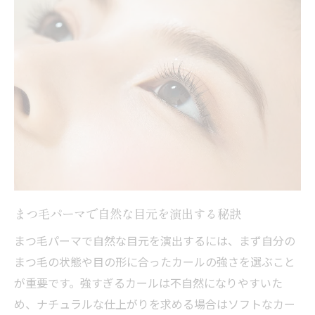
まつ毛パーマの技術で自分らしい目元へ
知立や西尾でも支持される自然な仕上がり
まつ毛パーマでナチュラルメイクが映える
理由
まつ毛パーマの仕上がりを比較するポイン
ト
まつ毛パーマ安城の自然派サロンの選び方
自分に合うまつ毛パーマの選び方徹底解説
まつ毛パーマ選びで重視すべきポイント
まつ毛パーマで自然な目元を演出する秘訣
まつ毛パーマの種類と特徴の違いを理解
まつ毛パーマで自然な目元を演出するには、まず自分の
まつ毛パーマはどこで施術できるか徹底紹
まつ毛の状態や目の形に合ったカールの強さを選ぶこと
介
が重要です。強すぎるカールは不自然になりやすいた
安城や刈谷のまつ毛パーマ体験談まとめ
め、ナチュラルな仕上がりを求める場合はソフトなカー
まつ毛の状態に合うパーマの相談方法