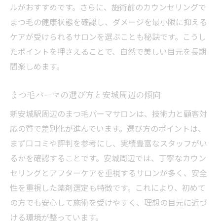
ルがおすすめです。さらに、施術前のカウンセリングで
まつ毛パーマで理想のカールを叶えるコツ
まつ毛の健康状態を確認し、ダメージを最小限に抑える
ダメージ軽減が叶うまつ毛パーマの特徴とは
ケアが受けられるサロンを選ぶことも秘訣です。こうし
まつ毛パーマでダメージを抑える施術法
たポイントを押さえることで、自然で美しい目元を長期
まつ毛パーマに最適なケアとトリートメン
間楽しめます。
ト
まつ毛パーマの選び方と安城周辺の傾向
ダメージ少なめのまつ毛パーマ人気の理由
新安城駅周辺のまつ毛パーマサロンは、技術力と顧客対
まつ毛パーマ施術前後の注意点を知ろう
応の質で差別化が進んでいます。選び方のポイントは、
まつ毛パーマの持ちの良さと安全性とは
まず口コミや評判を参考にし、実績豊富なスタッフがい
まつ毛パーマ岡崎でも安心のケアサービス
るかを確認することです。安城周辺では、丁寧なカウン
新安城駅周辺で注目のまつ毛パーマ事情
セリングとアフターケアを重視するサロンが多く、安全
新安城駅周辺で人気のまつ毛パーマの傾向
性を重視した薬剤選定も特徴です。これにより、初めて
まつ毛パーマ安いサロンの特徴と選び方
の方でも安心して施術を受けやすく、理想の目元に近づ
まつ毛パーマ各店の評判と口コミまとめ
ける環境が整っています。