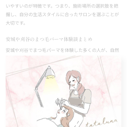
いやすいのが特徴です。つまり、施術場所の選択肢を把
握し、自分の生活スタイルに合ったサロンを選ぶことが
大切です。
安城や刈谷のまつ毛パーマ体験談まとめ
安城や刈谷でまつ毛パーマを体験した多くの人が、自然
なカールと持続力の高さを評価しています。理由は、地
域のサロンが最新技術を導入し、個々のまつ毛の状態に
合わせた施術を行っているからです。例えば、口コミで
は「ダメージが少なく、目元がぱっちり見える」との声
が多く見られます。結論として、これらの体験談は信頼
できるサロン選びの参考になるでしょう。
まつ毛の状態に合うパーマの相談方法