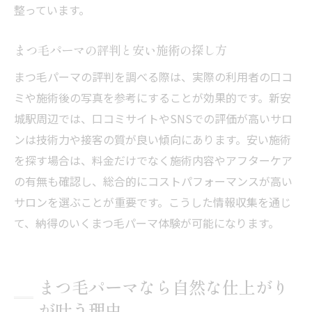
整っています。
まつ毛パーマ体験談でわかる本当の魅力
まつ毛パーマ人気の理由と選ばれるポイン
まつ毛パーマの評判と安い施術の探し方
ト
まつ毛パーマの評判を調べる際は、実際の利用者の口コ
まつ毛パーマのレビューが高評価の理由
ミや施術後の写真を参考にすることが効果的です。新安
まつ毛パーマ口コミ比較で失敗しない選び
城駅周辺では、口コミサイトやSNSでの評価が高いサロ
方
ンは技術力や接客の質が良い傾向にあります。安い施術
を探す場合は、料金だけでなく施術内容やアフターケア
の有無も確認し、総合的にコストパフォーマンスが高い
サロンを選ぶことが重要です。こうした情報収集を通じ
て、納得のいくまつ毛パーマ体験が可能になります。
まつ毛パーマなら自然な仕上がり
が叶う理由