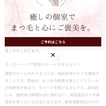
まつ毛の状態に合うパーマを選ぶには、まず専門スタッ
フに現状を詳しく伝えることが重要です。理由は、まつ
毛の長さや太さ、ダメージ具合によって最適な薬剤やカ
ールの強さが異なるためです。新安城駅周辺のサロンで
は、カウンセリングでまつ毛の健康状態をチェックし、
個別に適した施術プランを提案しています。つまり、相
ご予約はこちら
談時に正確な情報を伝えることで、理想の仕上がりを実
現しやすくなります。
ご予約はこちら
まつ毛パーマで理想のカールを叶えるコツ
理想のカールを叶えるコツは、施術前後のケアを徹底す
ることです。理由は、まつ毛の健康を保つことでカール
の持続性が高まり、ダメージを防げるからです。具体的
には、施術後24時間は水に触れない、保湿成分入りの美
容液を使うなどの方法があります。新安城駅周辺のサロ