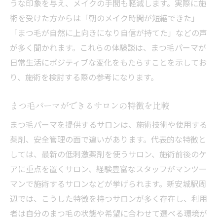
うな印象を与え、メイクの手間も軽減します。実際に施
まつ毛パーマとパリジェンヌの違いを徹底
術を受けた方からは「朝のメイク時間が短縮できた」
比較
「まつ毛が自然に上向きになり自信が持てた」などの声
マスカラパーマはどんな人に向いているか
が多く聞かれます。これらの体験談は、まつ毛パーマが
まつ毛パーマの選び方で迷ったときの基準
日常生活にポジティブな変化をもたらすことを示してお
まつ毛パーマ知立で人気の施術特徴まとめ
り、施術を検討する際の参考になります。
パリジェンヌとまつ毛パーマのメリット解
説
まつ毛パーマができるサロンの特徴を比較
まつ毛パーマ体験談からわかる選び方のポ
まつ毛パーマを提供するサロンは、施術技術や使用する
イント
薬剤、安全管理の面で違いがあります。代表的な特徴と
口コミや評判で選ぶまつ毛パーマ体験談集
しては、最新の低刺激薬剤を使うサロン、施術前後のケ
まつ毛パーマの口コミから見るおすすめサ
アに重点を置くサロン、経験豊富なスタッフがマンツー
ロン
マンで施術するサロンなどが挙げられます。新安城駅周
まつ毛パーマ安城エリアの評判を徹底チェ
辺では、こうした特徴を持つサロンが多く存在し、利用
ック
者は自分のまつ毛の状態や希望に合わせて選べる環境が