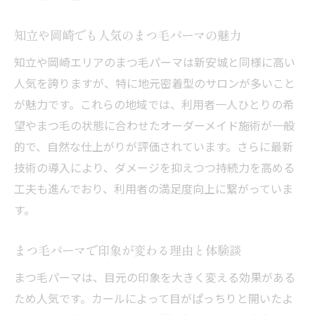
まつ毛パーマ施術の予約の取りやすさとは
知立や岡崎でも人気のまつ毛パーマの魅力
まつ毛パーマができる店舗の比較とポイン
ト
知立や岡崎エリアのまつ毛パーマは新安城と同様に高い
人気を誇りますが、特に地元密着型のサロンが多いこと
まつ毛パーマ新安城駅周辺の最新トレンド
が魅力です。これらの地域では、利用者一人ひとりの希
まつ毛パーマ施術後に避けたいNG行為まとめ
望やまつ毛の状態に合わせたオーダーメイド施術が一般
まつ毛パーマ後のNG行為と正しいケア方法
的で、自然な仕上がりが評価されています。さらに最新
まつ毛パーマ施術後に控えるべき習慣一覧
技術の導入により、ダメージを抑えつつ持続力を高める
まつ毛パーマ長持ちの秘訣とNGなケア例
工夫も進んでおり、利用者の満足度向上に繋がっていま
まつ毛パーマのダメージを防ぐ注意点まと
す。
め
まつ毛パーマ施術直後の避けたい行動とは
まつ毛パーマで印象が変わる理由と体験談
まつ毛パーマを美しく保つためのポイント
まつ毛パーマは、目元の印象を大きく変える効果がある
パリジェンヌとマスカラパーマの違いに迫る
ため人気です。カールによって目がぱっちりと開いたよ