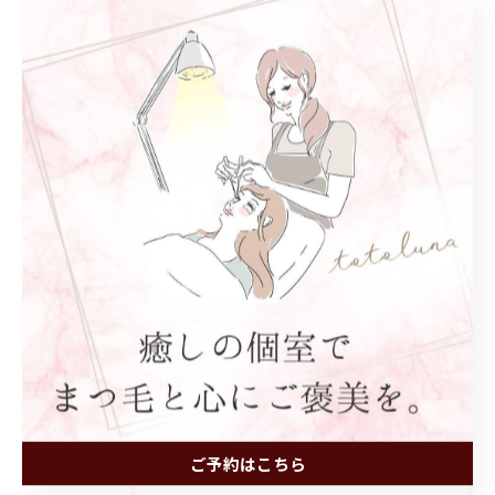
安城市で印象変わるまつ毛パーマ
安城市で個々に合わせ
たマツエク
まつ毛パーマ
マツエク
< 前のページ
一覧に戻る
次のページ >
関連タグ
#安城市
カテゴリー
Categories
ご予約はこちら
全てのカテゴリー