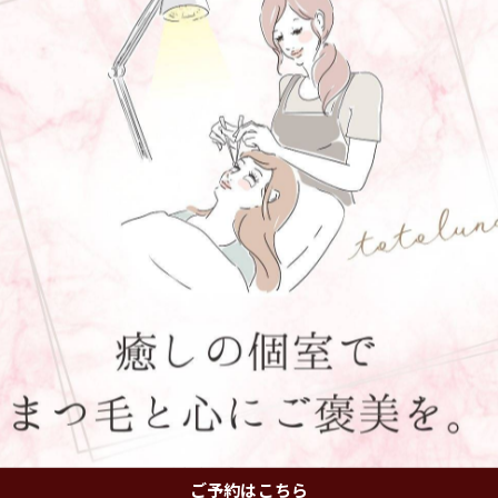
ョン#30代、40代からのまつ育#パリジェンヌ#安城市#
々に合わせたマツエク
一覧に戻る
関連タグ
ご予約はこちら